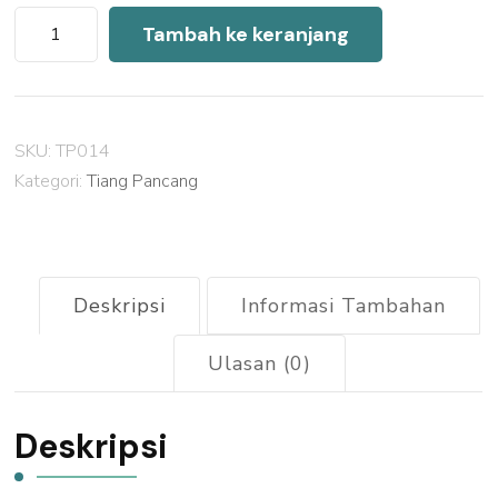
Kuantitas
Tambah ke keranjang
Harga
Tiang
Pancang
SKU:
TP014
Mini
Kategori:
Tiang Pancang
Pile
Pandeglang
2026
Deskripsi
Informasi Tambahan
Ulasan (0)
Deskripsi