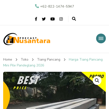
+62-822-1474-5947
Nusantara Precast
Supplier Beton Precast di Indonesia
Home
Toko
Tiang Pancang
Harga Tiang Pancang
Mini Pile Pandeglang 2026