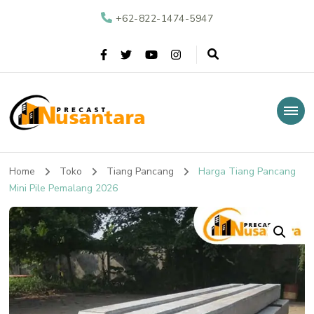
+62-822-1474-5947
Nusantara Precast
Supplier Beton Precast di Indonesia
Home
Toko
Tiang Pancang
Harga Tiang Pancang
Mini Pile Pemalang 2026