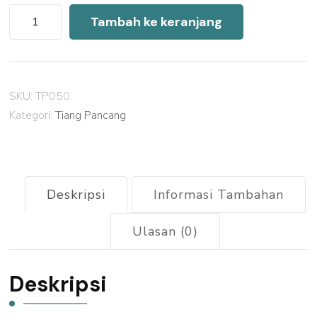
Kuantitas
Tambah ke keranjang
Harga
Tiang
Pancang
SKU:
TP050
Mini
Kategori:
Tiang Pancang
Pile
Pemalang
2026
Deskripsi
Informasi Tambahan
Ulasan (0)
Deskripsi