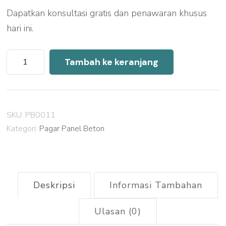
Dapatkan konsultasi gratis dan penawaran khusus
hari ini.
Kuantitas
Tambah ke keranjang
Harga
Pagar
Panel
SKU:
PB0011
Beton
Kategori:
Pagar Panel Beton
Cikarang
Deskripsi
Informasi Tambahan
Ulasan (0)