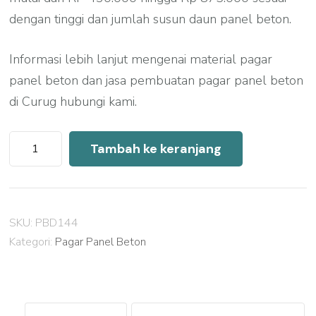
dengan tinggi dan jumlah susun daun panel beton.
Informasi lebih lanjut mengenai material pagar
panel beton dan jasa pembuatan pagar panel beton
di Curug hubungi kami.
Kuantitas
Tambah ke keranjang
Harga
Pagar
Panel
SKU:
PBD144
Beton
Kategori:
Pagar Panel Beton
Curug
2026