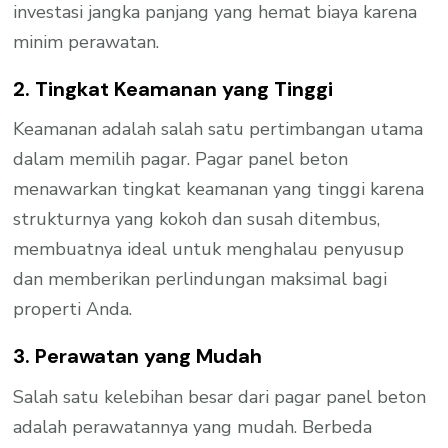
investasi jangka panjang yang hemat biaya karena
minim perawatan.
2. Tingkat Keamanan yang Tinggi
Keamanan adalah salah satu pertimbangan utama
dalam memilih pagar. Pagar panel beton
menawarkan tingkat keamanan yang tinggi karena
strukturnya yang kokoh dan susah ditembus,
membuatnya ideal untuk menghalau penyusup
dan memberikan perlindungan maksimal bagi
properti Anda.
3. Perawatan yang Mudah
Salah satu kelebihan besar dari pagar panel beton
adalah perawatannya yang mudah. Berbeda