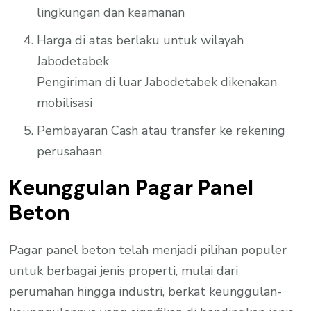
lingkungan dan keamanan
Harga di atas berlaku untuk wilayah
Jabodetabek
Pengiriman di luar Jabodetabek dikenakan
mobilisasi
Pembayaran Cash atau transfer ke rekening
perusahaan
Keunggulan Pagar Panel
Beton
Pagar panel beton telah menjadi pilihan populer
untuk berbagai jenis properti, mulai dari
perumahan hingga industri, berkat keunggulan-