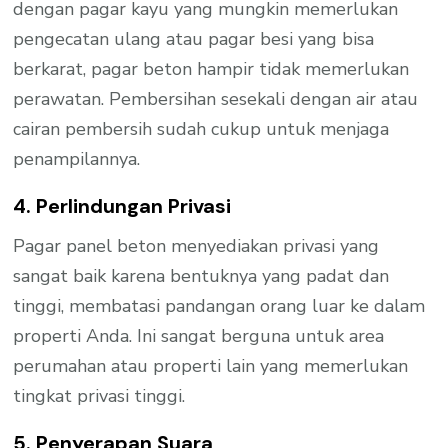
dengan pagar kayu yang mungkin memerlukan
pengecatan ulang atau pagar besi yang bisa
berkarat, pagar beton hampir tidak memerlukan
perawatan. Pembersihan sesekali dengan air atau
cairan pembersih sudah cukup untuk menjaga
penampilannya.
4. Perlindungan Privasi
Pagar panel beton menyediakan privasi yang
sangat baik karena bentuknya yang padat dan
tinggi, membatasi pandangan orang luar ke dalam
properti Anda. Ini sangat berguna untuk area
perumahan atau properti lain yang memerlukan
tingkat privasi tinggi.
5. Penyerapan Suara