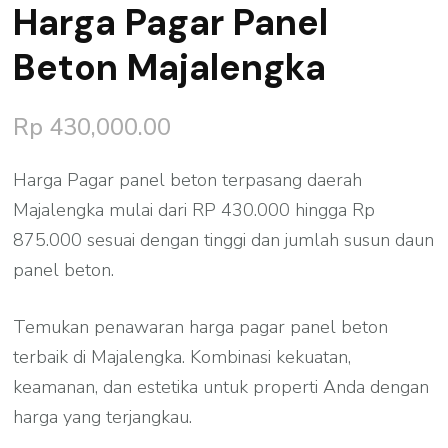
Harga Pagar Panel
Beton Majalengka
Rp
430,000.00
Harga Pagar panel beton terpasang daerah
Majalengka mulai dari RP 430.000 hingga Rp
875.000 sesuai dengan tinggi dan jumlah susun daun
panel beton.
Temukan penawaran harga pagar panel beton
terbaik di Majalengka. Kombinasi kekuatan,
keamanan, dan estetika untuk properti Anda dengan
harga yang terjangkau.