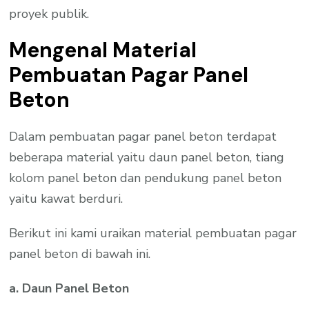
proyek publik.
Mengenal Material
Pembuatan Pagar Panel
Beton
Dalam pembuatan pagar panel beton terdapat
beberapa material yaitu daun panel beton, tiang
kolom panel beton dan pendukung panel beton
yaitu kawat berduri.
Berikut ini kami uraikan material pembuatan pagar
panel beton di bawah ini.
a. Daun Panel Beton