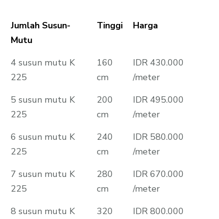
Jumlah Susun-
Tinggi
Harga
Mutu
4 susun mutu K
160
IDR 430.000
225
cm
/meter
5 susun mutu K
200
IDR 495.000
225
cm
/meter
6 susun mutu K
240
IDR 580.000
225
cm
/meter
7 susun mutu K
280
IDR 670.000
225
cm
/meter
8 susun mutu K
320
IDR 800.000