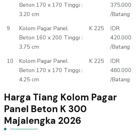
Beton 170 x 170 Tinggi :
375.000
3.20 cm
/Batang
9
Kolom Pagar Panel
K 225
IDR
Beton 160 x 200 Tinggi :
420.000
3.75 cm
/Batang
10
Kolom Pagar Panel
K 225
IDR
Beton 170 x 170 Tinggi :
480.000
4.25 cm
/Batang
Harga Tiang Kolom Pagar
Panel Beton K 300
Majalengka 2026