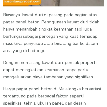
Biasanya, kawat duri di pasang pada bagian atas
pagar panel beton. Penggunaan kawat duri tidak
hanya menambah tingkat keamanan tapi juga
berfungsi sebagai pencegah yang kuat terhadap
masuknya penyusup atau binatang liar ke dalam
area yang di lindungi.
Dengan memasang kawat duri, pemilik properti
dapat meningkatkan keamanan tanpa perlu
mengeluarkan biaya tambahan yang signifikan.
Harga pagar panel beton di Majalengka bervariasi
tergantung pada berbagai faktor, seperti
spesifikasi teknis, ukuran panel, dan desain.