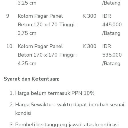
3.25 cm
/Batang
9
Kolom Pagar Panel
K 300
IDR
Beton 170 x 170 Tinggi :
445.000
3.75 cm
/Batang
10
Kolom Pagar Panel
K 300
IDR
Beton 170 x 170 Tinggi :
535.000
4.25 cm
/Batang
Syarat dan Ketentuan:
Harga belum termasuk PPN 10%
Harga Sewaktu – waktu dapat berubah sesuai
kondisi
Pembeli bertanggung jawab atas koordinasi