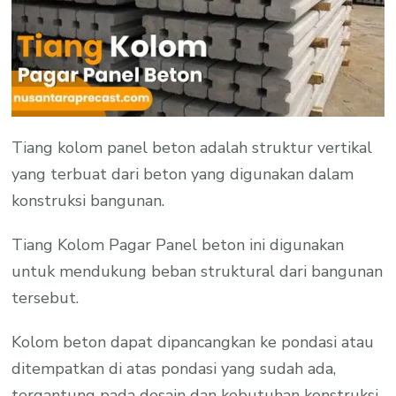
Tiang kolom panel beton adalah struktur vertikal
yang terbuat dari beton yang digunakan dalam
konstruksi bangunan.
Tiang Kolom Pagar Panel beton ini digunakan
untuk mendukung beban struktural dari bangunan
tersebut.
Kolom beton dapat dipancangkan ke pondasi atau
ditempatkan di atas pondasi yang sudah ada,
tergantung pada desain dan kebutuhan konstruksi.