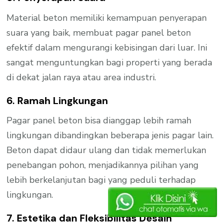
Material beton memiliki kemampuan penyerapan
suara yang baik, membuat pagar panel beton
efektif dalam mengurangi kebisingan dari luar. Ini
sangat menguntungkan bagi properti yang berada
di dekat jalan raya atau area industri.
6. Ramah Lingkungan
Pagar panel beton bisa dianggap lebih ramah
lingkungan dibandingkan beberapa jenis pagar lain.
Beton dapat didaur ulang dan tidak memerlukan
penebangan pohon, menjadikannya pilihan yang
lebih berkelanjutan bagi yang peduli terhadap
lingkungan.
7. Estetika dan Fleksibilitas Desain