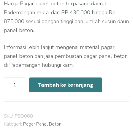
Harga Pagar panel beton terpasang daerah
Pademangan mulai dari RP 430.000 hingga Rp
875.000 sesuai dengan tinggi dan jumlah susun daun
panel beton.
Informasi lebih lanjut mengenai material pagar
panel beton dan jasa pembuatan pagar panel beton
di Pademangan hubungi kami.
Kuantitas
Tambah ke keranjang
Harga
Pagar
Panel
SKU:
PBD068
Beton
Kategori:
Pagar Panel Beton
Pademangan