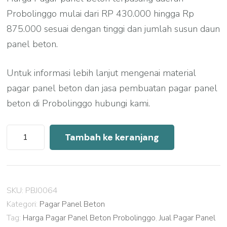
Probolinggo mulai dari RP 430.000 hingga Rp
875.000 sesuai dengan tinggi dan jumlah susun daun
panel beton.
Untuk informasi lebih lanjut mengenai material
pagar panel beton dan jasa pembuatan pagar panel
beton di Probolinggo hubungi kami.
Kuantitas
Tambah ke keranjang
Harga
Pagar
Panel
SKU:
PBJ0064
Beton
Kategori:
Pagar Panel Beton
Probolinggo
Tag:
Harga Pagar Panel Beton Probolinggo
,
Jual Pagar Panel