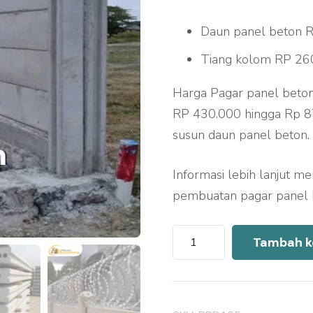
Daun panel beton R
Tiang kolom RP 260
Harga Pagar panel beton
RP 430.000 hingga Rp 87
susun daun panel beton.
Informasi lebih lanjut m
pembuatan pagar panel b
Kuantitas
Tambah k
Harga
Pagar
Panel