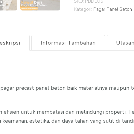
SKU:
PBD105
Beton
Kategori:
Pagar Panel Beton
Cibungbulang
2026
eskripsi
Informasi Tambahan
Ulasan
agar precast panel beton baik materialnya maupun t
n efisien untuk membatasi dan melindungi properti. T
keamanan, estetika, dan daya tahan yang sulit di tandin