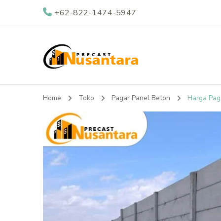
+62-822-1474-5947
Nusantara Preca
Supplier Beton Precast di Indonesia
Home
Toko
Pagar Panel Beton
Harga Pag